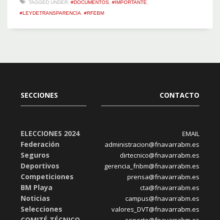
TAGGED UNDER:
#DOCUMENTOS
,
#IMPORTANTE
,
#LEYDETRANSPARENCIA
,
#RFEBM
SECCIONES
CONTACTO
ELECCIONES 2024
EMAIL
Federación
administracion@fnavarrabm.es
Seguros
dirtecnico@fnavarrabm.es
Deportivos
gerencia_fnbm@fnavarrabm.es
Competiciones
prensa@fnavarrabm.es
BM Playa
cta@fnavarrabm.es
Noticias
campus@fnavarrabm.es
Selecciones
valores_DVT@fnavarrabm.es
COMITÉ TÉCNICO
soporte@fnavarrabm.es