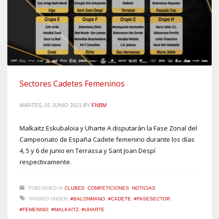
Sectores Cadetes Femeninos
MARTES, 01 JUNIO 2021
BY
FNBM
Malkaitz Eskubaloia y Uharte A disputarán la Fase Zonal del
Campeonato de España Cadete femenino durante los días
4, 5 y 6 de junio en Terrassa y Sant Joan Despí
respectivamente.
PUBLISHED IN
CLUBES
,
COMPETICIONES
,
NOTICIAS
TAGGED UNDER:
#BALONMANO
,
#CADETE
,
#FASESECTOR
,
#FEMENINO
,
#MALKAITZ
,
#UHARTE