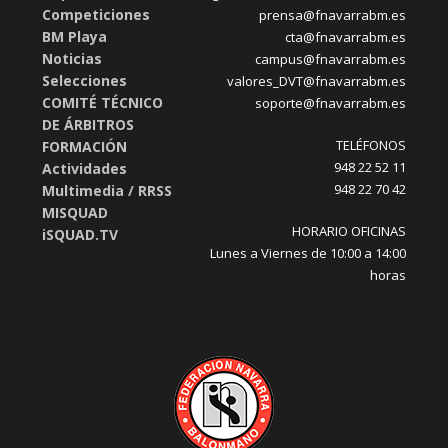
Competiciones
prensa@fnavarrabm.es
BM Playa
cta@fnavarrabm.es
Noticias
campus@fnavarrabm.es
Selecciones
valores_DVT@fnavarrabm.es
COMITÉ TÉCNICO
soporte@fnavarrabm.es
DE ÁRBITROS
TELÉFONOS
FORMACIÓN
948 22 52 11
Actividades
948 22 70 42
Multimedia / RRSS
MISQUAD
HORARIO OFICINAS
iSQUAD.TV
Lunes a Viernes de 10:00 a 14:00
horas