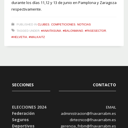
durante los días 11,12 y 13 de junio en Pamplona y Zaragoza
respectivamente.
PUBLISHED IN
CLUBES
,
COMPETICIONES
,
NOTICIAS
TAGGED UNDER:
#ANAITASUNA
,
#BALONMANO
,
#FASESECTOR
,
#HELVETIA
,
#MALKAITZ
SECCIONES
CONTACTO
ELECCIONES 2024
EMAIL
Federación
administracion@fnavarrabm.es
Seguros
dirtecnico@fnavarrabm.es
Deportivos
gerencia_fnbm@fnavarrabm.es