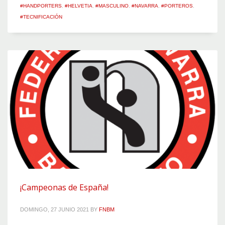
#HANDPORTERS
,
#HELVETIA
,
#MASCULINO
,
#NAVARRA
,
#PORTEROS
,
#TECNIFICACIÓN
¡Campeonas de España!
DOMINGO, 27 JUNIO 2021
BY
FNBM