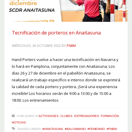
Tecnificación de porteros en Anaitasuna
MIÉRCOLES, 26 OCTUBRE 2022
BY
FNBM
Hand Porters vuelve a hacer una tecnificación en Navarra y
lo hará en Pamplona, conjuntamente con Anaitasuna. Los
días 26 y 27 de diciembre en el pabellón Anaitasuna, se
realizará un trabajo específico e intenso donde se exprimirá
la calidad de cada portero y portera. ¡Será una experiencia
increíble! Los horarios serán de 9:00 a 13:00 y de 15:00 a
18:00. Los entrenamientos
PUBLISHED IN
ACTIVIDADES
,
CLUBES
,
ENTRENADORES
,
FORMACIÓN
,
NOTICIAS
TAGGED UNDER:
#ANAITASUNA
,
#BALONMANO
,
#FEMENINO
,
#FNBM
,