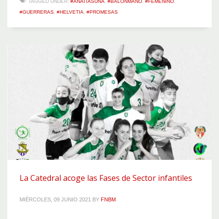
TAGGED UNDER:
#ANAITASUNA
,
#BALONMANO
,
#FEMENINO
,
#GUERRERAS
,
#HELVETIA
,
#PROMESAS
La Catedral acoge las Fases de Sector infantiles
MIÉRCOLES, 09 JUNIO 2021
BY
FNBM