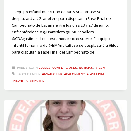
El equipo infantil masculino de @BMAnaitaBase se
desplazará a #Granollers para disputar la Fase Final del
Campeonato de España entre los días 23 y 27 de junio,
enfrentándose a @Bmmislata @BMGranollers
@CDAgustinos . Les deseamos mucha suerte! El equipo
infantil femenino de @BMAnaitaBase se desplazará a #Elda
para disputar la Fase Final del Campeonato de
PUBLISHED IN
CLUBES
,
COMPETICIONES
,
NOTICIAS
,
RFEBM
TAGGED UNDER:
#ANAITASUNA
,
#BALONMANO
,
#FASEFINAL
,
#HELVETIA
,
#INFANTIL