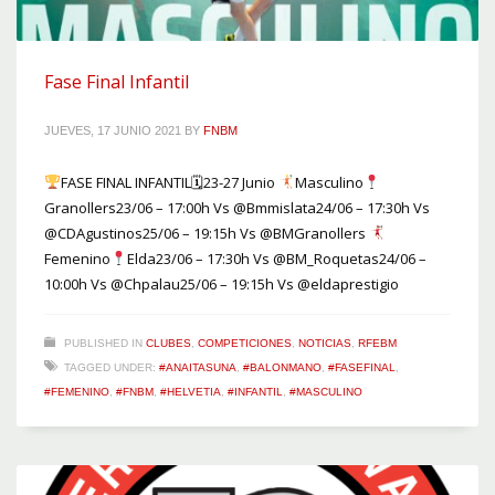
Fase Final Infantil
JUEVES, 17 JUNIO 2021
BY
FNBM
FASE FINAL INFANTIL🗓23-27 Junio
Masculino
Granollers23/06 – 17:00h Vs @Bmmislata24/06 – 17:30h Vs
@CDAgustinos25/06 – 19:15h Vs @BMGranollers
Femenino
Elda23/06 – 17:30h Vs @BM_Roquetas24/06 –
10:00h Vs @Chpalau25/06 – 19:15h Vs @eldaprestigio
PUBLISHED IN
CLUBES
,
COMPETICIONES
,
NOTICIAS
,
RFEBM
TAGGED UNDER:
#ANAITASUNA
,
#BALONMANO
,
#FASEFINAL
,
#FEMENINO
,
#FNBM
,
#HELVETIA
,
#INFANTIL
,
#MASCULINO