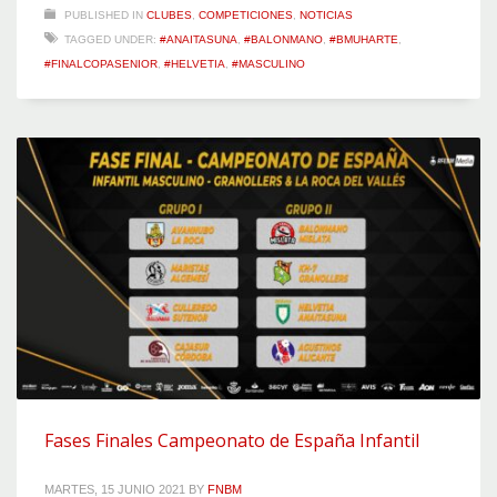
PUBLISHED IN
CLUBES
,
COMPETICIONES
,
NOTICIAS
TAGGED UNDER:
#ANAITASUNA
,
#BALONMANO
,
#BMUHARTE
,
#FINALCOPASENIOR
,
#HELVETIA
,
#MASCULINO
Fases Finales Campeonato de España Infantil
MARTES, 15 JUNIO 2021
BY
FNBM