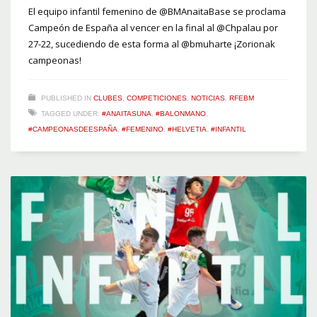
El equipo infantil femenino de @BMAnaitaBase se proclama
Campeón de España al vencer en la final al @Chpalau por
27-22, sucediendo de esta forma al @bmuharte ¡Zorionak
campeonas!
PUBLISHED IN
CLUBES
,
COMPETICIONES
,
NOTICIAS
,
RFEBM
TAGGED UNDER:
#ANAITASUNA
,
#BALONMANO
,
#CAMPEONASDEESPAÑA
,
#FEMENINO
,
#HELVETIA
,
#INFANTIL