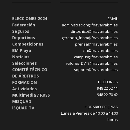
ELECCIONES 2024
EMAIL
Federación
administracion@fnavarrabm.es
Seguros
dirtecnico@fnavarrabm.es
Deportivos
gerencia_fnbm@fnavarrabm.es
Competiciones
prensa@fnavarrabm.es
BM Playa
cta@fnavarrabm.es
Noticias
campus@fnavarrabm.es
Selecciones
valores_DVT@fnavarrabm.es
COMITÉ TÉCNICO
soporte@fnavarrabm.es
DE ÁRBITROS
TELÉFONOS
FORMACIÓN
948 22 52 11
Actividades
948 22 70 42
Multimedia / RRSS
MISQUAD
HORARIO OFICINAS
iSQUAD.TV
Lunes a Viernes de 10:00 a 14:00
horas