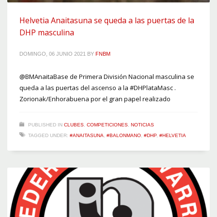
Helvetia Anaitasuna se queda a las puertas de la
DHP masculina
DOMINGO, 06 JUNIO 2021
BY
FNBM
@BMAnaitaBase de Primera División Nacional masculina se
queda a las puertas del ascenso a la #DHPlataMasc .
Zorionak/Enhorabuena por el gran papel realizado
PUBLISHED IN
CLUBES
,
COMPETICIONES
,
NOTICIAS
TAGGED UNDER:
#ANAITASUNA
,
#BALONMANO
,
#DHP
,
#HELVETIA