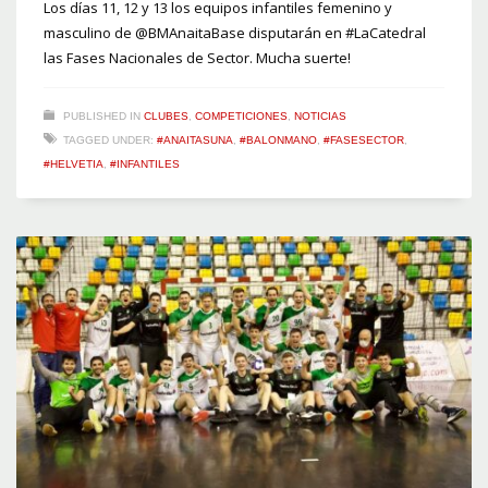
Los días 11, 12 y 13 los equipos infantiles femenino y
masculino de @BMAnaitaBase disputarán en #LaCatedral
las Fases Nacionales de Sector. Mucha suerte!
PUBLISHED IN
CLUBES
,
COMPETICIONES
,
NOTICIAS
TAGGED UNDER:
#ANAITASUNA
,
#BALONMANO
,
#FASESECTOR
,
#HELVETIA
,
#INFANTILES