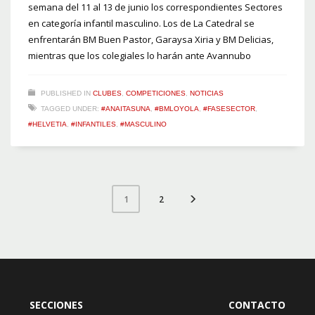
semana del 11 al 13 de junio los correspondientes Sectores
en categoría infantil masculino. Los de La Catedral se
enfrentarán BM Buen Pastor, Garaysa Xiria y BM Delicias,
mientras que los colegiales lo harán ante Avannubo
PUBLISHED IN
CLUBES
,
COMPETICIONES
,
NOTICIAS
TAGGED UNDER:
#ANAITASUNA
,
#BMLOYOLA
,
#FASESECTOR
,
#HELVETIA
,
#INFANTILES
,
#MASCULINO
2
1
SECCIONES
CONTACTO