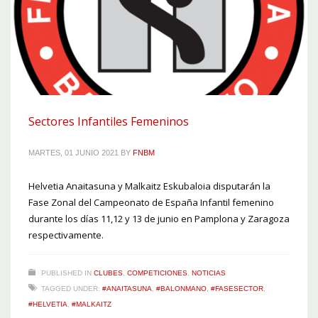
Sectores Infantiles Femeninos
MARTES, 01 JUNIO 2021
BY
FNBM
Helvetia Anaitasuna y Malkaitz Eskubaloia disputarán la
Fase Zonal del Campeonato de España Infantil femenino
durante los días 11,12 y 13 de junio en Pamplona y Zaragoza
respectivamente.
PUBLISHED IN
CLUBES
,
COMPETICIONES
,
NOTICIAS
TAGGED UNDER:
#ANAITASUNA
,
#BALONMANO
,
#FASESECTOR
,
#HELVETIA
,
#MALKAITZ