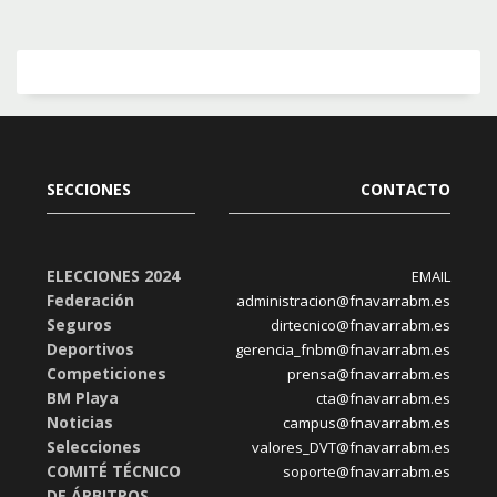
SECCIONES
CONTACTO
ELECCIONES 2024
EMAIL
Federación
administracion@fnavarrabm.es
Seguros
dirtecnico@fnavarrabm.es
Deportivos
gerencia_fnbm@fnavarrabm.es
Competiciones
prensa@fnavarrabm.es
BM Playa
cta@fnavarrabm.es
Noticias
campus@fnavarrabm.es
Selecciones
valores_DVT@fnavarrabm.es
COMITÉ TÉCNICO
soporte@fnavarrabm.es
DE ÁRBITROS