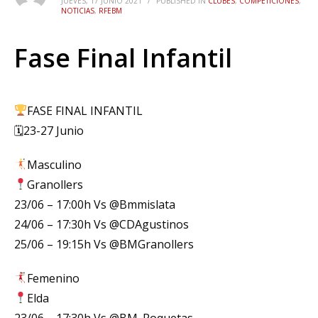
JUEVES, 17 JUNIO 2021
/
PUBLISHED IN
CLUBES
,
COMPETICIONES
,
NOTICIAS
,
RFEBM
Fase Final Infantil
FASE FINAL INFANTIL
🗓23-27 Junio
Masculino
Granollers
23/06 – 17:00h Vs @Bmmislata
24/06 – 17:30h Vs @CDAgustinos
25/06 – 19:15h Vs @BMGranollers
Femenino
Elda
23/06 – 17:30h Vs @BM_Roquetas