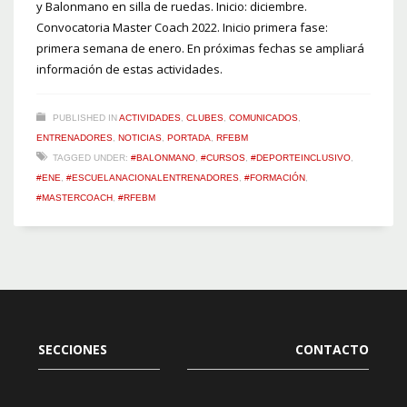
y Balonmano en silla de ruedas. Inicio: diciembre.
Convocatoria Master Coach 2022. Inicio primera fase:
primera semana de enero. En próximas fechas se ampliará
información de estas actividades.
PUBLISHED IN
ACTIVIDADES
,
CLUBES
,
COMUNICADOS
,
ENTRENADORES
,
NOTICIAS
,
PORTADA
,
RFEBM
TAGGED UNDER:
#BALONMANO
,
#CURSOS
,
#DEPORTEINCLUSIVO
,
#ENE
,
#ESCUELANACIONALENTRENADORES
,
#FORMACIÓN
,
#MASTERCOACH
,
#RFEBM
SECCIONES
CONTACTO