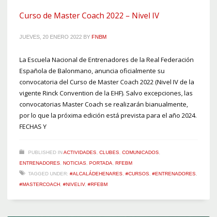
Curso de Master Coach 2022 – Nivel IV
JUEVES, 20 ENERO 2022
BY
FNBM
La Escuela Nacional de Entrenadores de la Real Federación
Española de Balonmano, anuncia oficialmente su
convocatoria del Curso de Master Coach 2022 (Nivel IV de la
vigente Rinck Convention de la EHF). Salvo excepciones, las
convocatorias Master Coach se realizarán bianualmente,
por lo que la próxima edición está prevista para el año 2024.
FECHAS Y
PUBLISHED IN
ACTIVIDADES
,
CLUBES
,
COMUNICADOS
,
ENTRENADORES
,
NOTICIAS
,
PORTADA
,
RFEBM
TAGGED UNDER:
#ALCALÁDEHENARES
,
#CURSOS
,
#ENTRENADORES
,
#MASTERCOACH
,
#NIVELIV
,
#RFEBM