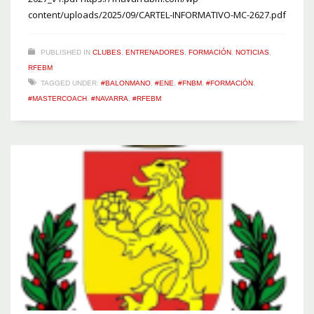
content/uploads/2025/09/CARTEL-INFORMATIVO-MC-2627.pdf
PUBLISHED IN
CLUBES
,
ENTRENADORES
,
FORMACIÓN
,
NOTICIAS
,
RFEBM
TAGGED UNDER:
#BALONMANO
,
#ENE
,
#FNBM
,
#FORMACIÓN
,
#MASTERCOACH
,
#NAVARRA
,
#RFEBM