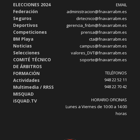
ELECCIONES 2024
EMAIL
Federación
administracion@fnavarrabm.es
Seguros
dirtecnico@fnavarrabm.es
Deportivos
gerencia_fnbm@fnavarrabm.es
Competiciones
prensa@fnavarrabm.es
BM Playa
cta@fnavarrabm.es
Noticias
campus@fnavarrabm.es
Selecciones
valores_DVT@fnavarrabm.es
COMITÉ TÉCNICO
soporte@fnavarrabm.es
DE ÁRBITROS
TELÉFONOS
FORMACIÓN
948 22 52 11
Actividades
948 22 70 42
Multimedia / RRSS
MISQUAD
HORARIO OFICINAS
iSQUAD.TV
Lunes a Viernes de 10:00 a 14:00
horas