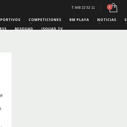
T: 948 22 52 11
EPORTIVOS
COMPETICIONES
BM PLAYA
NOTICIAS
S
RSS
MISQUAD
ISQUAD.TV
n
al
s