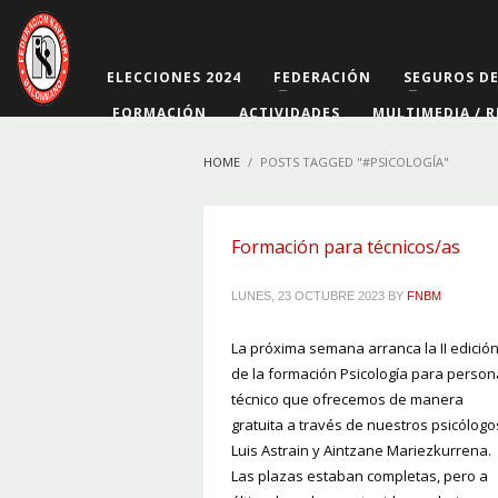
ELECCIONES 2024
FEDERACIÓN
SEGUROS D
FORMACIÓN
ACTIVIDADES
MULTIMEDIA / R
HOME
POSTS TAGGED "#PSICOLOGÍA"
Formación para técnicos/as
LUNES, 23 OCTUBRE 2023
BY
FNBM
La próxima semana arranca la II edició
de la formación Psicología para person
técnico que ofrecemos de manera
gratuita a través de nuestros psicólogo
Luis Astrain y Aintzane Mariezkurrena.
Las plazas estaban completas, pero a