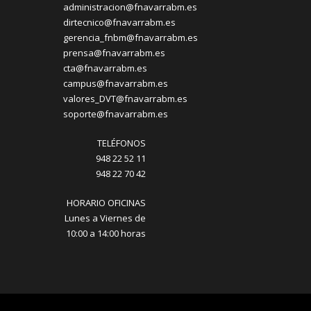
administracion@fnavarrabm.es
dirtecnico@fnavarrabm.es
gerencia_fnbm@fnavarrabm.es
prensa@fnavarrabm.es
cta@fnavarrabm.es
campus@fnavarrabm.es
valores_DVT@fnavarrabm.es
soporte@fnavarrabm.es
TELÉFONOS
948 22 52 11
948 22 70 42
HORARIO OFICINAS
Lunes a Viernes de
10:00 a 14:00 horas