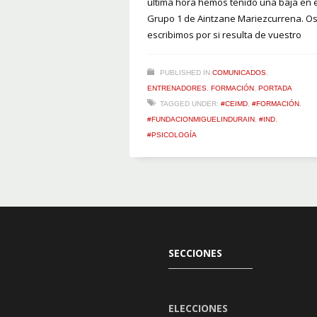
última hora hemos tenido una baja en e
Grupo 1 de Aintzane Mariezcurrena. O
escribimos por si resulta de vuestro
PUBLISHED IN
COMUNICADOS
,
ENTRENADORES
,
FORMACIÓN
,
PORTADA
TAGGED UNDER:
#CEIMD
,
#FORMACIÓN
,
#FUNDACIONMIGUELINDURAIN
,
#IND
,
#PSICOLOGÍA
SECCIONES
ELECCIONES