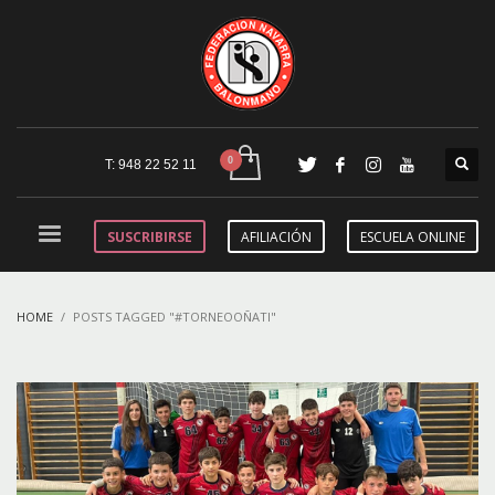
T: 948 22 52 11
SUSCRIBIRSE
AFILIACIÓN
ESCUELA ONLINE
HOME
POSTS TAGGED "#TORNEOOÑATI"