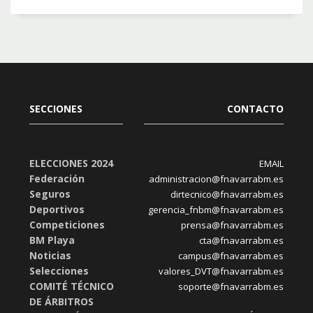
SECCIONES
CONTACTO
ELECCIONES 2024
EMAIL
Federación
administracion@fnavarrabm.es
Seguros
dirtecnico@fnavarrabm.es
Deportivos
gerencia_fnbm@fnavarrabm.es
Competiciones
prensa@fnavarrabm.es
BM Playa
cta@fnavarrabm.es
Noticias
campus@fnavarrabm.es
Selecciones
valores_DVT@fnavarrabm.es
COMITÉ TÉCNICO
soporte@fnavarrabm.es
DE ÁRBITROS