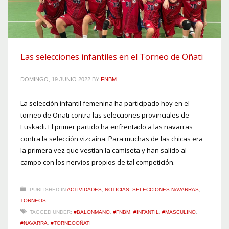
Las selecciones infantiles en el Torneo de Oñati
DOMINGO, 19 JUNIO 2022
BY
FNBM
La selección infantil femenina ha participado hoy en el
torneo de Oñati contra las selecciones provinciales de
Euskadi. El primer partido ha enfrentado a las navarras
contra la selección vizcaína. Para muchas de las chicas era
la primera vez que vestían la camiseta y han salido al
campo con los nervios propios de tal competición.
PUBLISHED IN
ACTIVIDADES
,
NOTICIAS
,
SELECCIONES NAVARRAS
,
TORNEOS
TAGGED UNDER:
#BALONMANO
,
#FNBM
,
#INFANTIL
,
#MASCULINO
,
#NAVARRA
,
#TORNEOOÑATI