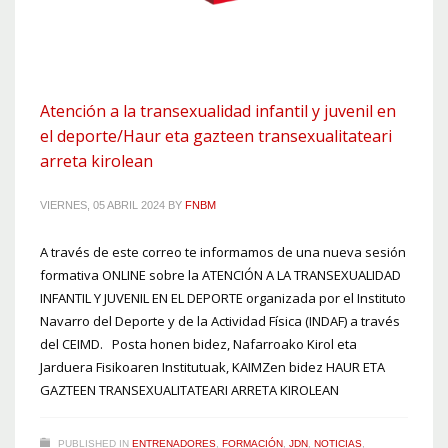
Atención a la transexualidad infantil y juvenil en
el deporte/Haur eta gazteen transexualitateari
arreta kirolean
VIERNES, 05 ABRIL 2024
BY
FNBM
A través de este correo te informamos de una nueva sesión
formativa ONLINE sobre la ATENCIÓN A LA TRANSEXUALIDAD
INFANTIL Y JUVENIL EN EL DEPORTE organizada por el Instituto
Navarro del Deporte y de la Actividad Física (INDAF) a través
del CEIMD. Posta honen bidez, Nafarroako Kirol eta
Jarduera Fisikoaren Institutuak, KAIMZen bidez HAUR ETA
GAZTEEN TRANSEXUALITATEARI ARRETA KIROLEAN
PUBLISHED IN
ENTRENADORES
,
FORMACIÓN
,
JDN
,
NOTICIAS
,