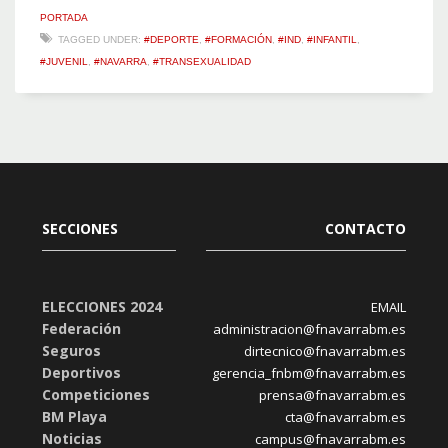
PORTADA
TAGGED UNDER:
#DEPORTE
,
#FORMACIÓN
,
#IND
,
#INFANTIL
,
#JUVENIL
,
#NAVARRA
,
#TRANSEXUALIDAD
SECCIONES
CONTACTO
ELECCIONES 2024
EMAIL
Federación
administracion@fnavarrabm.es
Seguros
dirtecnico@fnavarrabm.es
Deportivos
gerencia_fnbm@fnavarrabm.es
Competiciones
prensa@fnavarrabm.es
BM Playa
cta@fnavarrabm.es
Noticias
campus@fnavarrabm.es