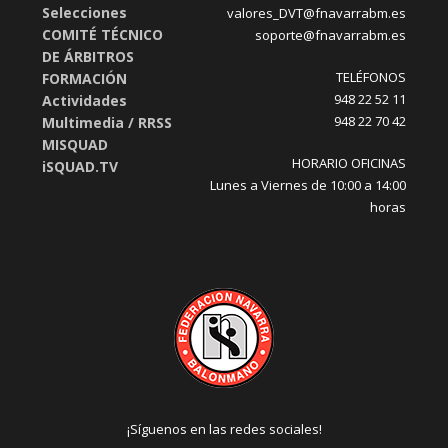
Selecciones
valores_DVT@fnavarrabm.es
COMITÉ TÉCNICO
soporte@fnavarrabm.es
DE ÁRBITROS
TELÉFONOS
FORMACIÓN
948 22 52 11
Actividades
948 22 70 42
Multimedia / RRSS
MISQUAD
HORARIO OFICINAS
iSQUAD.TV
Lunes a Viernes de 10:00 a 14:00
horas
¡Síguenos en las redes sociales!