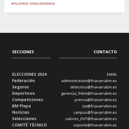
#VILLENCIA
,
€ADOLESCENCIA
SECCIONES
CONTACTO
ELECCIONES 2024
EMAIL
Federación
administracion@fnavarrabm.es
Seguros
dirtecnico@fnavarrabm.es
Deportivos
gerencia_fnbm@fnavarrabm.es
Competiciones
prensa@fnavarrabm.es
BM Playa
cta@fnavarrabm.es
Noticias
campus@fnavarrabm.es
Selecciones
valores_DVT@fnavarrabm.es
COMITÉ TÉCNICO
soporte@fnavarrabm.es