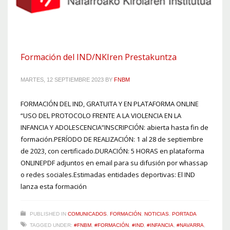
Formación del IND/NKIren Prestakuntza
MARTES, 12 SEPTIEMBRE 2023
BY
FNBM
FORMACIÓN DEL IND, GRATUITA Y EN PLATAFORMA ONLINE
“USO DEL PROTOCOLO FRENTE A LA VIOLENCIA EN LA
INFANCIA Y ADOLESCENCIA”INSCRIPCIÓN: abierta hasta fin de
formación.PERÍODO DE REALIZACIÓN: 1 al 28 de septiembre
de 2023, con certificado.DURACIÓN: 5 HORAS en plataforma
ONLINEPDF adjuntos en email para su difusión por whassap
o redes sociales.Estimadas entidades deportivas: El IND
lanza esta formación
PUBLISHED IN
COMUNICADOS
,
FORMACIÓN
,
NOTICIAS
,
PORTADA
TAGGED UNDER:
#FNBM
,
#FORMACIÓN
,
#IND
,
#INFANCIA
,
#NAVARRA
,