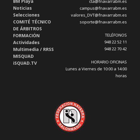
BM Playa
cta@fnavarrabm.es
Noticias
campus@fnavarrabm.es
Selecciones
valores_DVT@fnavarrabm.es
COMITÉ TÉCNICO
soporte@fnavarrabm.es
DE ÁRBITROS
TELÉFONOS
FORMACIÓN
948 22 52 11
Actividades
948 22 70 42
Multimedia / RRSS
MISQUAD
HORARIO OFICINAS
iSQUAD.TV
Lunes a Viernes de 10:00 a 14:00
horas