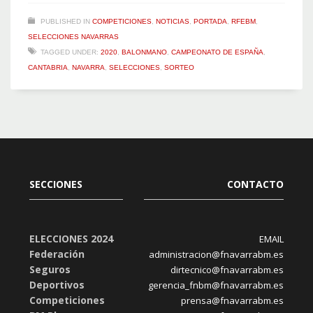
PUBLISHED IN
COMPETICIONES
,
NOTICIAS
,
PORTADA
,
RFEBM
,
SELECCIONES NAVARRAS
TAGGED UNDER:
2020
,
BALONMANO
,
CAMPEONATO DE ESPAÑA
,
CANTABRIA
,
NAVARRA
,
SELECCIONES
,
SORTEO
SECCIONES
CONTACTO
ELECCIONES 2024
EMAIL
Federación
administracion@fnavarrabm.es
Seguros
dirtecnico@fnavarrabm.es
Deportivos
gerencia_fnbm@fnavarrabm.es
Competiciones
prensa@fnavarrabm.es