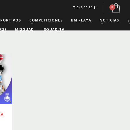
T: 948 22 52 11
EPORTIVOS
COMPETICIONES
BM PLAYA
NOTICIAS
S
RSS
MISQUAD
ISQUAD.TV
SA