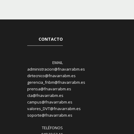
CONTACTO
EMAIL
administracion@fnavarrabm.es
dirtecnico@fnavarrabm.es
gerencia_fnbm@fnavarrabm.es
prensa@fnavarrabm.es
cta@fnavarrabm.es
campus@fnavarrabm.es
valores_DVT@fnavarrabm.es
soporte@fnavarrabm.es
TELÉFONOS