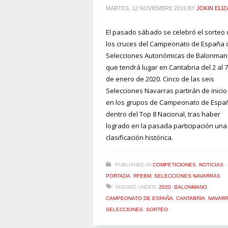
MARTES, 12 NOVIEMBRE 2019
BY
JOKIN ELIZ
El pasado sábado se celebró el sorteo
los cruces del Campeonato de España 
Selecciones Autonómicas de Balonma
que tendrá lugar en Cantabria del 2 al 7
de enero de 2020. Cinco de las seis
Selecciones Navarras partirán de inicio
en los grupos de Campeonato de Espa
dentro del Top 8 Nacional, tras haber
logrado en la pasada participación una
clasificación histórica.
PUBLISHED IN
COMPETICIONES
,
NOTICIAS
,
PORTADA
,
RFEBM
,
SELECCIONES NAVARRAS
TAGGED UNDER:
2020
,
BALONMANO
,
CAMPEONATO DE ESPAÑA
,
CANTABRIA
,
NAVAR
SELECCIONES
,
SORTEO