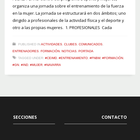
organiza una jornada sobre el entrenamiento de la fuerza
en la mujer. La jornada se estructurará en dos ámbitos; uno
dirigido a profesionales de la actividad física y el deporte y
otro a las propias mujeres. 1. PROFESIONALES Cada
PUBLISHED IN
ACTIVIDADES
,
CLUBES
,
COMUNICADOS
,
ENTRENADORES
,
FORMACIÓN
,
NOTICIAS
,
PORTADA
TAGGED UNDER:
#CEIMD
,
#ENTRENAMIENTO
,
#FNBM
,
#FORMACIÓN
,
#GN
,
#IND
,
#MUJER
,
#NAVARRA
SECCIONES
CONTACTO