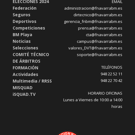
ELECCIONES 2024
EMAIL
Federación
administracion@fnavarrabm.es
Seguros
dirtecnico@fnavarrabm.es
Deportivos
gerencia_fnbm@fnavarrabm.es
Competiciones
prensa@fnavarrabm.es
BM Playa
cta@fnavarrabm.es
Noticias
campus@fnavarrabm.es
Selecciones
valores_DVT@fnavarrabm.es
COMITÉ TÉCNICO
soporte@fnavarrabm.es
DE ÁRBITROS
TELÉFONOS
FORMACIÓN
948 22 52 11
Actividades
948 22 70 42
Multimedia / RRSS
MISQUAD
HORARIO OFICINAS
iSQUAD.TV
Lunes a Viernes de 10:00 a 14:00
horas