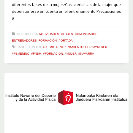
diferentes fases de la mujer.·Características de la mujer que
deben tenerse en cuenta en el entrenamiento·Precauciones
a
PUBLISHED IN
ACTIVIDADES
,
CLUBES
,
COMUNICADOS
,
ENTRENADORES
,
FORMACIÓN
,
PORTADA
TAGGED UNDER:
#CEIMD
,
#ENTRENAMIENTOFUERZAYMUJER
,
#FEMENINO
,
#FNBM
,
#FORMACIÓN
,
#MUJER
,
#NAVARRA